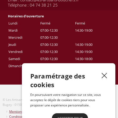
Téléphone : 04 74 38 21 25
Horaires d'ouverture
Lundi
Fermé
Fermé
Mardi
07:00-12:30
14:30-19:00
Mercredi
07:00-12:30
Jeudi
07:00-12:30
14:30-19:00
Vendredi
07:00-12:30
14:30-19:00
Samedi
07:00-12:30
14:30-18:00
Dimanche
Fermé
Fermé
Paramétrage des
cookies
En poursuivant votre navigation sur ce site, vous
acceptez le dépôt de cookies tiers pour vous
© Les Artisans Bouchers • 8 place du champs de Mars
•
Ambérieu-en-
Bugey - 01500
•
Tel : 04 74 38 21 25
proposer une expérience personnalisée.
Mentions légales
Conditions générales de ventes